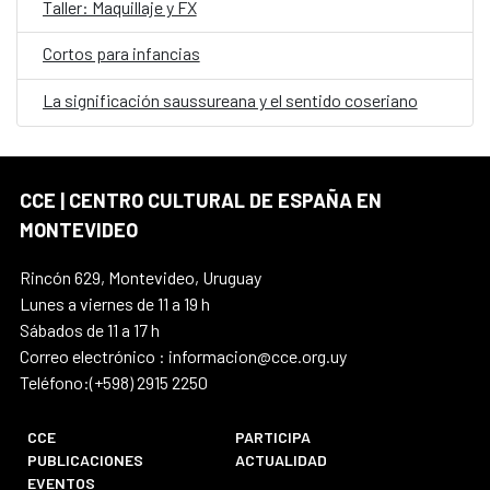
Taller: Maquillaje y FX
Cortos para infancias
La significación saussureana y el sentido coseriano
CCE | CENTRO CULTURAL DE ESPAÑA EN
MONTEVIDEO
Rincón 629, Montevideo, Uruguay
Lunes a viernes de 11 a 19 h
Sábados de 11 a 17 h
Correo electrónico : informacion@cce.org.uy
Teléfono:(+598) 2915 2250
CCE
PARTICIPA
PUBLICACIONES
ACTUALIDAD
EVENTOS