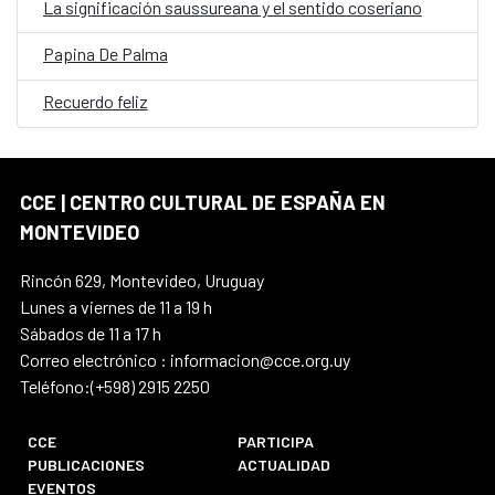
La significación saussureana y el sentido coseriano
Papina De Palma
Recuerdo feliz
CCE | CENTRO CULTURAL DE ESPAÑA EN
MONTEVIDEO
Rincón 629, Montevideo, Uruguay
Lunes a viernes de 11 a 19 h
Sábados de 11 a 17 h
Correo electrónico : informacion@cce.org.uy
Teléfono:(+598) 2915 2250
CCE
PARTICIPA
PUBLICACIONES
ACTUALIDAD
EVENTOS