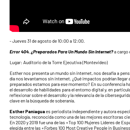
- Jueves 31 de agosto de 10:00 a 12:00.
Error 404. ¿Preparados Para Un Mundo Sin Internet?
a cargo 
Lugar: Auditorio de la Torre Ejecutiva (Montevideo)
Esther nos presenta un mundo sin internet, nos desafía a pensa
día nos levantamos sin internet. ¿Qué impactos podrían llegar 
preparados estamos para ese momento? En su conferencia ha
el desarrollo de habilidades para el entorno digital y, en particul
reflexionar sobre el desarrollo y la relevancia de la cibersegu
clave en la búsqueda de soberanía.
Esther Paniagua
es periodista independiente y autora especi
tecnología, reconocida como una de las mejores escritoras cie
En 2020 y 2019 fue una de las «Top 100 Mujeres Líderes de Es
elegida entre las «Forbes 100 Most Creative People in Business