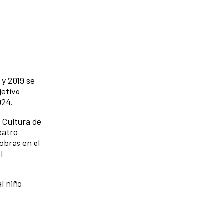
 y 2019 se
jetivo
024.
y Cultura de
eatro
obras en el
l
l niño