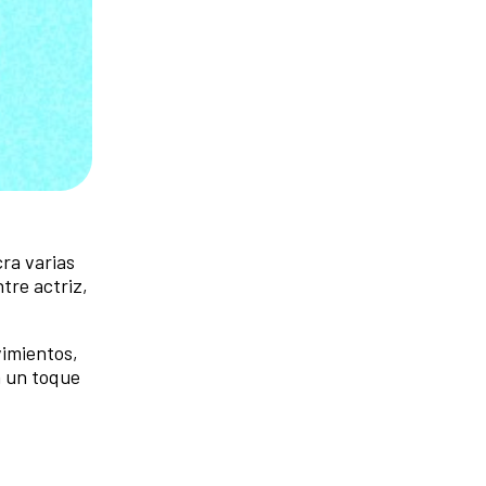
cra varias
ntre actriz,
vimientos,
n un toque