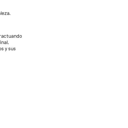
aleza.
eractuando
inal,
os y sus