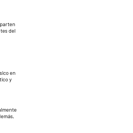
reparten
tes del
sico en
tico y
ialmente
además,