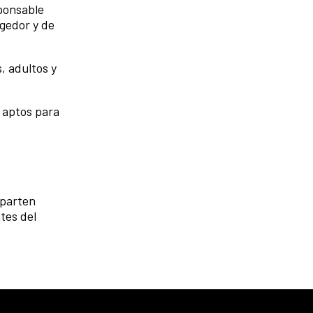
sponsable
ogedor y de
, adultos y
y aptos para
reparten
tes del