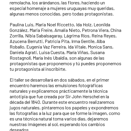
remolacha, los arándanos, las flores, haciendo un
especial homenaje a mujeres uruguayas muy queridas,
algunas menos conocidas, pero todas protagonistas.
Paulina Luis, Maria Noel Riccetto, Ida Holz, Leonilda
González, Maria Freire, Amalia Nieto, Petrona Viera, China
Zorrilla, Nibia Sabalsagaray, Lágrima Ríos, Reina Reyes,
Azucena Berrutti, Patricia Pita, Irma Gentile, Alba
Roballo, Eugenia Vaz Ferreira, Ida Vitale, Monica Sans,
Daniela Agrati, Luisa Cuesta, María Viñas, Susana
Rostagnoll, María Inés Ubaldia, son algunas de las
protagonistas que proponemos y tú puedes proponernos
tu protagonista al inscribirte.
El taller se desarrollará en dos sábados, en el primer
encuentro haremos las emulsiones fotográficas
naturales y explicaremos prácticamente la técnica
antotipia que fue creada por Sir John Herschel en la
década del 1840. Durante este encuentro realizaremos
jugos naturales, pintaremos los papeles y expondremos
las fotografías a la luz para que se forme la imagen, como
es una técnica natural toma varios días, dejaremos
nuestras imágenes al sol, esperando los cambios
deseados.