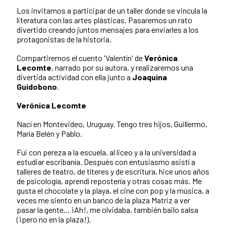
Los invitamos a participar de un taller donde se vincula la
literatura con las artes plásticas. Pasaremos un rato
divertido creando juntos mensajes para enviarles a los
protagonistas de la historia.
Compartiremos el cuento 'Valentín' de
Verónica
Lecomte
, narrado por su autora, y realizaremos una
divertida actividad con ella junto a
Joaquina
Guidobono
.
Verónica Lecomte
Nací en Montevideo, Uruguay. Tengo tres hijos, Guillermo,
María Belén y Pablo.
Fui con pereza a la escuela, al liceo y a la universidad a
estudiar escribanía. Después con entusiasmo asistí a
talleres de teatro, de títeres y de escritura, hice unos años
de psicología, aprendí repostería y otras cosas más. Me
gusta el chocolate y la playa, el cine con pop y la música, a
veces me siento en un banco de la plaza Matriz a ver
pasar la gente... ¡Ah!, me olvidaba, también bailo salsa
(¡pero no en la plaza!).