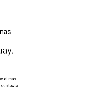
inas
uay.
ue el más
e contexto