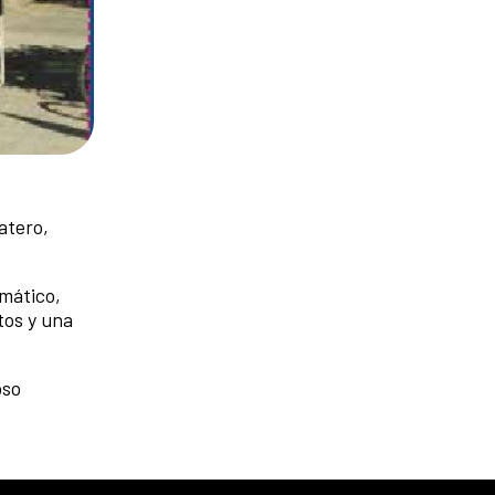
atero,
mático,
tos y una
oso