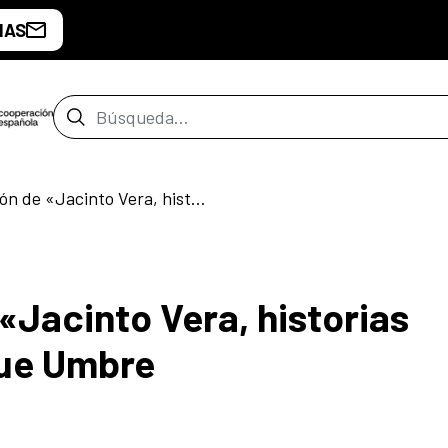
IAS
Barra de búsqueda
Segunda edición de «Jacinto Vera, historias verdaderas» / Enrique Umbre
«Jacinto Vera, historias
que Umbre