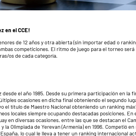
ez en el CCE!
nores de 12 años y otra abierta (sin importar edad o rankin
ambas competiciones. El ritmo de juego para el torneo será
eras/os de cada categoría.
sde el año 1985. Desde su primera participación en la fi
tiples ocasiones en dicha final obteniendo el segundo lug
vo el título de Maestro Nacional obteniendo un ranking má
neos locales siempre ocupando destacadas posiciones. En 
uay en diversas ocasiones, entre las que se destacan el C
5 y la Olimpiada de Yerevan (Armenia) en 1996. Competió e
España, lo cual le lleva a tener un ranking internacional ac