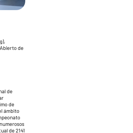
g),
 Abierto de
nal de
ar
ximo de
el ámbito
ampeonato
n numerosos
tual de 2141