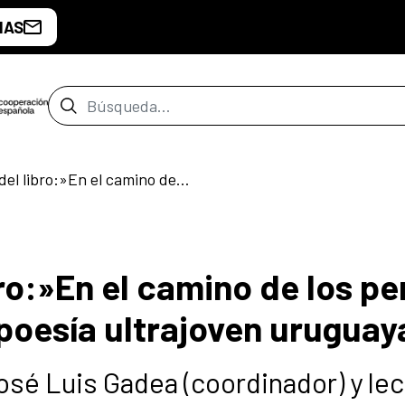
IAS
Barra de búsqueda
Presentación del libro:»En el camino de los perros, antología crítica de poesía ultrajoven uruguaya»
ro:»En el camino de los pe
 poesía ultrajoven uruguay
osé Luis Gadea (coordinador) y lec