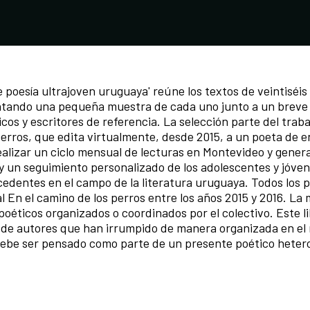
de poesía ultrajoven uruguaya' reúne los textos de veintiséis
ntando una pequeña muestra de cada uno junto a un breve
icos y escritores de referencia. La selección parte del traba
perros, que edita virtualmente, desde 2015, a un poeta de 
alizar un ciclo mensual de lecturas en Montevideo y genera
s y un seguimiento personalizado de los adolescentes y jóve
cedentes en el campo de la literatura uruguaya. Todos los 
l En el camino de los perros entre los años 2015 y 2016. La 
 poéticos organizados o coordinados por el colectivo. Este l
to de autores que han irrumpido de manera organizada en e
y debe ser pensado como parte de un presente poético hete