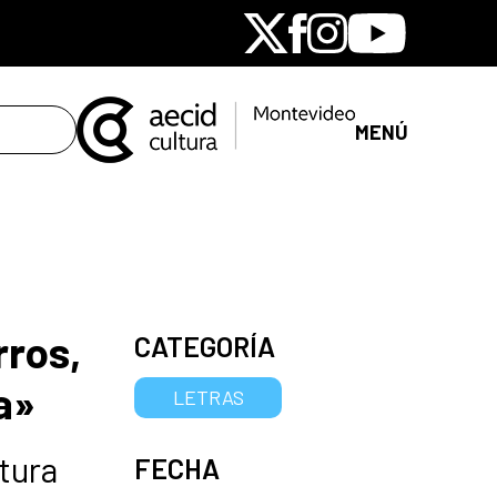
X
Facebook
Instagram
Youtube
MENÚ
rros,
CATEGORÍA
a»
LETRAS
tura
FECHA