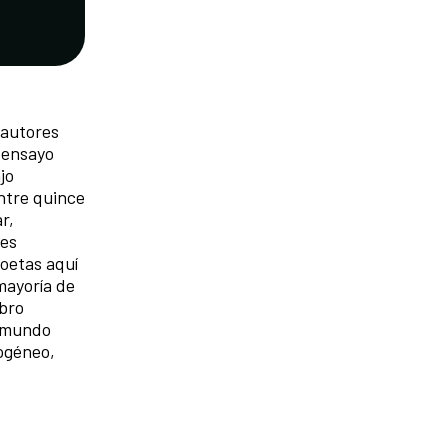
 autores
 ensayo
jo
entre quince
r,
nes
poetas aquí
mayoría de
ibro
l mundo
rogéneo,