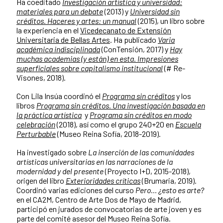
Ha coeditado
Investigación artística y universidad:
materiales para un debate
(2013) y
Universidad sin
créditos. Haceres y artes: un manual
(2015), un libro sobre
la experiencia en el
Vicedecanato de Extensión
Universitaria de Bellas Artes
. Ha publicado
Varia
académica indisciplinada
(ConTensión, 2017) y
Hay
muchas academias (y están) en esta. Impresiones
superficiales sobre capitalismo institucional
(# Re-
Visones, 2018).
Con Lila Insúa coordinó el
Programa sin créditos
y los
libros
Programa sin créditos. Una investigación basada en
la práctica artística
y
Programa sin créditos en modo
celebración
(2018), así como el grupo 240+20 en
Escuela
Perturbable
(Museo Reina Sofía, 2018-2019).
Ha investigado sobre
La inserción de las comunidades
artísticas universitarias en las narraciones de la
modernidad y del presente
(Proyecto I+D, 2015-2018),
origen del libro
Exterioridades críticas
(Brumaria, 2019).
Coordinó varias ediciones del curso
Pero… ¿esto es arte?
en el CA2M, Centro de Arte Dos de Mayo de Madrid,
participó en jurados de convocatorias de arte joven y es
parte del comité asesor del Museo Reina Sofía.