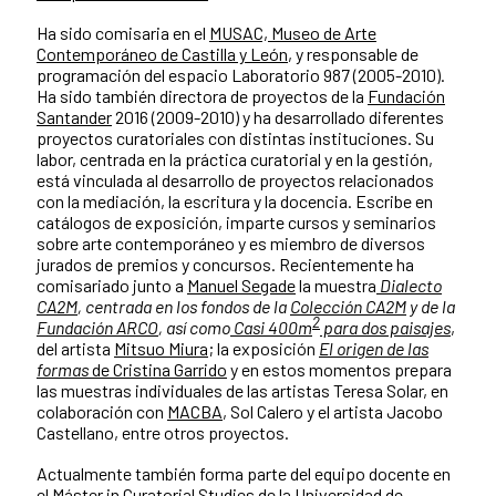
Ha sido comisaria en el
MUSAC, Museo de Arte
Contemporáneo de Castilla y León
, y responsable de
programación del espacio Laboratorio 987 (2005-2010).
Ha sido también directora de proyectos de la
Fundación
Santander
2016 (2009-2010) y ha desarrollado diferentes
proyectos curatoriales con distintas instituciones. Su
labor, centrada en la práctica curatorial y en la gestión,
está vinculada al desarrollo de proyectos relacionados
con la mediación, la escritura y la docencia. Escribe en
catálogos de exposición, imparte cursos y seminarios
sobre arte contemporáneo y es miembro de diversos
jurados de premios y concursos. Recientemente ha
comisariado junto a
Manuel Segade
la muestra
Dialecto
CA2M
,
centrada en los fondos de la
Colección CA2M
y de la
2
Fundación ARCO
, así como
Casi 400m
para dos paisajes
,
del artista
Mitsuo Miura
; la exposición
El origen de las
formas
de Cristina Garrido
y en estos momentos prepara
las muestras individuales de las artistas Teresa Solar, en
colaboración con
MACBA
, Sol Calero y el artista Jacobo
Castellano, entre otros proyectos.
Actualmente también forma parte del equipo docente en
el
Máster in Curatorial Studies de la Universidad de