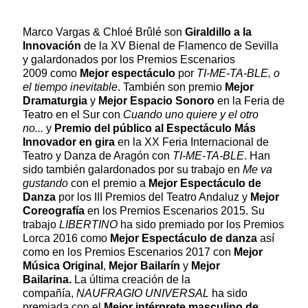
Marco Vargas & Chloé Brûlé son
Giraldillo a la
Innovación
de la XV Bienal de Flamenco de Sevilla
y galardonados por los Premios Escenarios
2009 como
Mejor espectáculo
por
TI-ME-TA-BLE, o
el tiempo inevitable
. También son premio
Mejor
Dramaturgia
y
Mejor Espacio Sonoro
en la Feria de
Teatro en el Sur con
Cuando uno quiere y el otro
no...
y
Premio del público al Espectáculo Más
Innovador en gira
en la XX Feria Internacional de
Teatro y Danza de Aragón con
TI-ME-TA-BLE
. Han
sido también galardonados por su trabajo en
Me va
gustando
con el premio a
Mejor Espectáculo de
Danza
por los III Premios del Teatro Andaluz y
Mejor
Coreografía
en los Premios Escenarios 2015. Su
trabajo
LIBERTINO
ha sido premiado por los Premios
Lorca 2016 como
Mejor Espectáculo de danza
así
como en los Premios Escenarios 2017 con
Mejor
Música Original
,
Mejor Bailarín
y
Mejor
Bailarina.
La última creación de la
compañía,
NAUFRAGIO UNIVERSAL
ha sido
premiada con el
Mejor intérprete masculino de