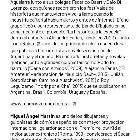
Aquelarre junto a sus colegas Federico Baert y Caio Di
Lorenzo, con quienes recorrieron los festivales de
historieta que mantuvieron viva la llama cuando la
industria editorial había muerto y antes de internet. Dicho
grupo llegó a ser representante de Banda Dibujada en su
zona mediante el proyecto “La historieta a la escuela”.
Junto al guionista Alejandro Farias, fundó en 2007 el sello
Loco Rabia
, uno de los principales de la escena local
que publica a historietistas noveles y clásicos de
Argentina y el mundo. Ha ilustrado historietas y novelas
gráficas junto a grandes guionistas como Rodolfo
Santullo (“Cena con Amigos”, 2009), Alejandro Farias (“El
Amateur” – adaptación de Mauricio Daub-, 2013), Julián
Gorodischer (“Camino a Auschwitz”, 2015) o Roy
Leguizamo (“Morir por el Che”, 2013) que se publicaron en
Argentina, Brasil, Colombia, Uruguay y España.
www.marcosvergara.com.ar
Miguel Ángel Martín
es uno de los dibujantes y
guionistas de cómics españoles con mayor proyección
internacional, galardonado con el Premio Yellow Kid al
mejor autor extranjero (Roma, 1999), considerado el Óscar
de la historieta. Su estilo gráfico elegante y claro