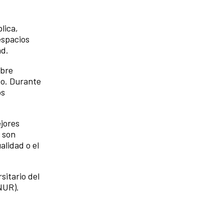
lica,
espacios
ad.
obre
to. Durante
os
ejores
s son
alidad o el
sitario del
NUR).