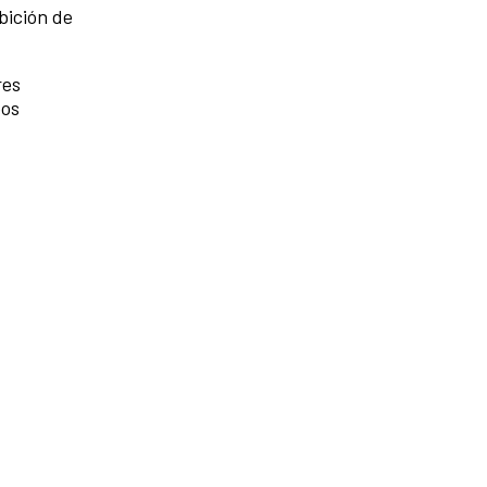
bición de
res
bos