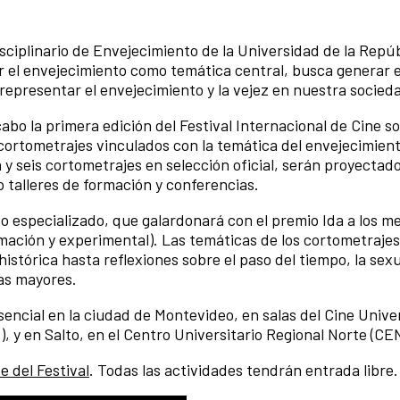
disciplinario de Envejecimiento de la Universidad de la Repúb
r el envejecimiento como temática central, busca generar 
 representar el envejecimiento y la vejez en nuestra socied
cabo la primera edición del Festival Internacional de Cine s
 cortometrajes vinculados con la temática del envejecimien
 y seis cortometrajes en selección oficial, serán proyectad
o talleres de formación y conferencias.
do especializado, que galardonará con el premio Ida a los m
imación y experimental). Las temáticas de los cortometraje
istórica hasta reflexiones sobre el paso del tiempo, la sexu
as mayores.
encial en la ciudad de Montevideo, en salas del Cine Univer
, y en Salto, en el Centro Universitario Regional Norte (CE
 del Festival
. Todas las actividades tendrán entrada libre.