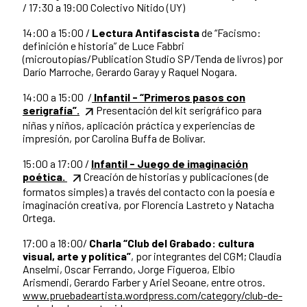
/ 17:30 a 19:00 Colectivo Nítido (UY)
14:00 a 15:00 /
Lectura Antifascista
de “Facismo:
definición e historia” de Luce Fabbri
(microutopías/Publication Studio SP/Tenda de livros) por
Darío Marroche, Gerardo Garay y Raquel Nogara.
14:00 a 15:00 /
Infantil - “Primeros pasos con
serigrafía”.
Presentación del kit serigráfico para
niñas y niños, aplicación práctica y experiencias de
impresión, por Carolina Buffa de Bolívar.
15:00 a 17:00 /
Infantil - Juego de imaginación
poética.
Creación de historias y publicaciones (de
formatos simples) a través del contacto con la poesía e
imaginación creativa, por Florencia Lastreto y Natacha
Ortega.
17:00 a 18:00/
Charla “Club del Grabado: cultura
visual, arte y política”
, por integrantes del CGM; Claudia
Anselmi, Oscar Ferrando, Jorge Figueroa, Elbio
Arismendi, Gerardo Farber y Ariel Seoane, entre otros.
www.pruebadeartista.wordpress.com/category/club-de-