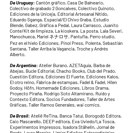
De Uruguay:
Cantón gráfico, Casa De Balneario,
Colectivo de grabado 2 Goncalves, Colectivo Quinoto,
Ediciones de la Uniceja, Editorial Artesanal Nítido,
Eduardo Sganga, Espacial/El Chivo Graba, Estudio
Blende, Gabez, Gráfica a Pedal, Laura Carrasco, Juanito
Conte/Kit de limpieza, La kioskera, La posta, Lala Severi,
Manochueca, Mariel ネナロサ, Pantufla, Perro studio,
Pez en el hielo Ediciones, Pinol Press, Polenta, Sebastián
Santana, Taller Arriba la Vagancia, Troche y Andrés
Alberto.
De Argentina:
Atelier Burano, AZETAguía, Barba de
Abejas, Bucle Editorial, Chacho Books, Club del Prado,
Cuestión Editora, Ediciones El Fuerte, Ediciones Kalos,
El otro reino, Fábrica de estampas, Fadel & Fadel, Hilen
Godoy, Höfn, Homemade Ediciones, Libros Drama,
Proyecto Piraña, Rodrigo Soto Altamirano, Ruido y
Contexto Editora, Socios Fundadores, Taller de Artes
Gráficas, Taller Ramos Generales, wai comics.
De Brasil:
Ateliê ReTina, Banca Tatuí, Borogodó Editora,
Caio Mascarello, DEEP editora, Eva Uviedo/La Tosca,
Experimentos Impressos, Isadora Stähelin, Jornal de
Borda, Laura Moreira, Limiar Edições Extraordinárias,