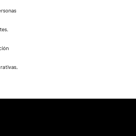
ersonas
tes.
ción
rativas,