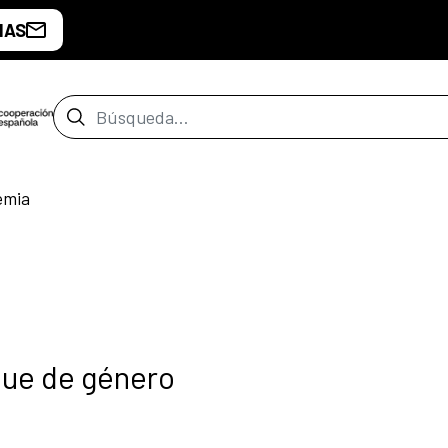
IAS
Barra de búsqueda
emia
que de género