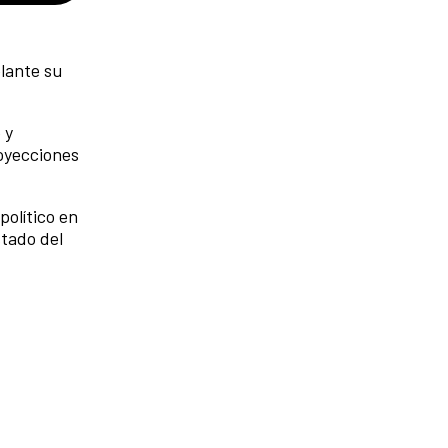
lante su
 y
royecciones
olítico en
stado del