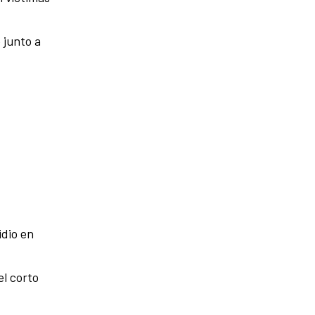
 junto a
idio en
el corto