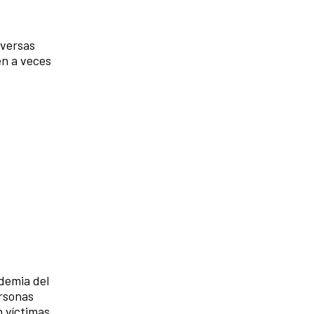
iversas
en a veces
idemia del
ersonas
n víctimas