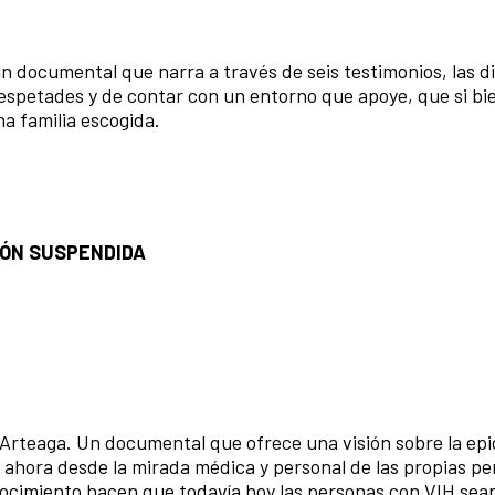
 un documental que narra a través de seis testimonios, las d
 respetades y de contar con un entorno que apoye, que si bi
na familia escogida.
NCIÓN SUSPENDIDA
d Arteaga. Un documental que ofrece una visión sobre la ep
 ahora desde la mirada médica y personal de las propias p
nocimiento hacen que todavía hoy las personas con VIH sea