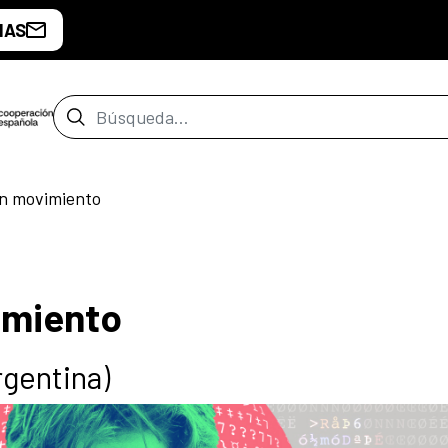
IAS
Barra de búsqueda
en movimiento
imiento
rgentina)