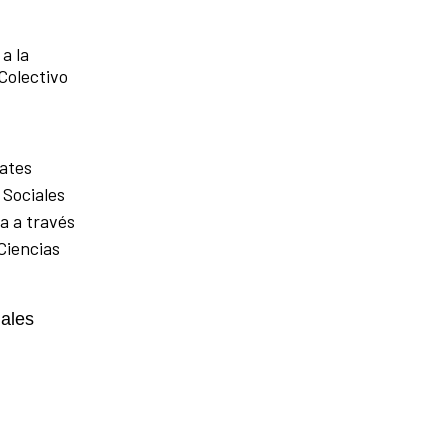
a la
Colectivo
bates
 Sociales
a a través
Ciencias
ales