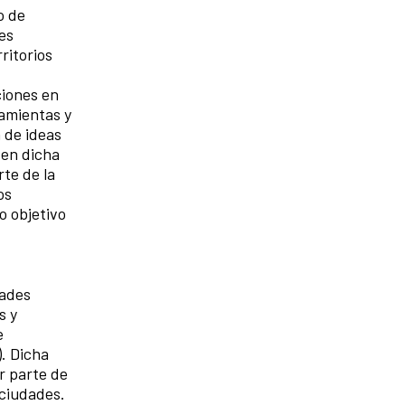
o de
 es
ritorios
ciones en
ramientas y
n de ideas
 en dicha
te de la
os
o objetivo
dades
s y
e
. Dicha
r parte de
 ciudades.