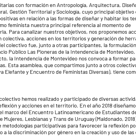
itarias con formación en Antropología, Arquitectura, Diseñ
l, Gestión Territorial y Sociología, cuyo principal objetivo
sitivas en relación a las formas de diseñar y habitar los ter
smo feminista nuestra principal referencia al momento de
rla.
Para canalizar nuestros objetivos, nos proponemos ac
n colectiva, acciones en los territorios y generación de her
del colectivo fue, junto a otras participantes, la formulació
cio Público Las Pioneras de la Intendencia de Montevideo,
cto, la Intendencia de Montevideo nos convoca a formar par
as. Esta asamblea, que compartimos junto a otros colectiv
iva Elefante y Encuentro de Feministas Diversas), tiene com
lectivo hemos realizado y participado de diversas activi
flexión y acciones en el territorio. En el año 2018 diseñamo
n el marco del Encuentro Latinoamericano de Estudiantes d
de Mujeres, Lesbianas y Trans de Uruguay (Maldonado, 2018)
 metodologías participativas para favorecer la reflexión po
 a la discriminación por género en la creación y uso de las