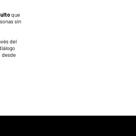
dulto
que
rsonas sin
avés del
diálogo
ad desde