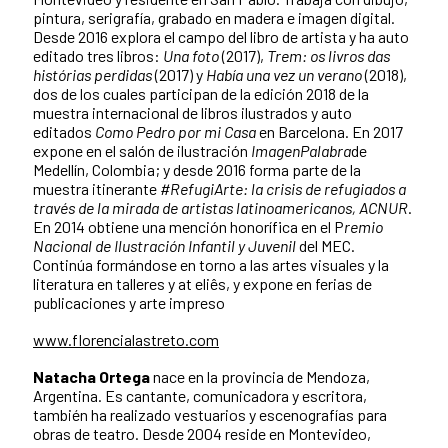
pintura, serigrafía, grabado en madera e imagen digital.
Desde 2016 explora el campo del libro de artista y ha auto
editado tres libros:
Una foto
(2017),
Trem: os livros das
histórias perdidas
(2017) y
Había una vez un verano
(2018),
dos de los cuales participan de la edición 2018 de la
muestra internacional de libros ilustrados y auto
editados
Como Pedro por mi Casa
en Barcelona. En 2017
expone en el salón de ilustración
ImagenPalabra
de
Medellín, Colombia; y desde 2016 forma parte de la
muestra itinerante
#RefugiArte: la crisis de refugiados a
través de la mirada de artistas latinoamericanos, ACNUR
.
En 2014 obtiene una mención honorífica en el P
remio
Nacional de Ilustración Infantil y Juvenil
del MEC.
Continúa formándose en torno a las artes visuales y la
literatura en talleres y at eliês, y expone en ferias de
publicaciones y arte impreso
www.florencialastreto.com
Natacha Ortega
nace en la provincia de Mendoza,
Argentina. Es cantante, comunicadora y escritora,
también ha realizado vestuarios y escenografías para
obras de teatro. Desde 2004 reside en Montevideo,