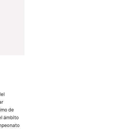
del
ar
ximo de
el ámbito
ampeonato