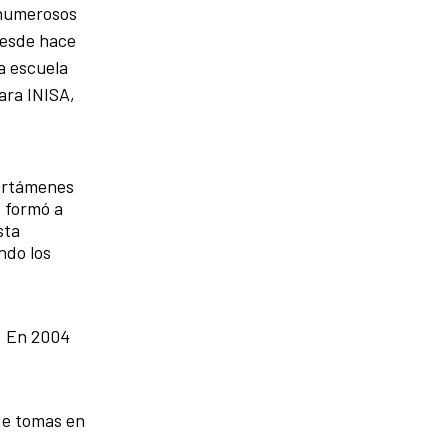
 numerosos
desde hace
a escuela
ara INISA,
certámenes
, formó a
sta
ndo los
4. En 2004
de tomas en