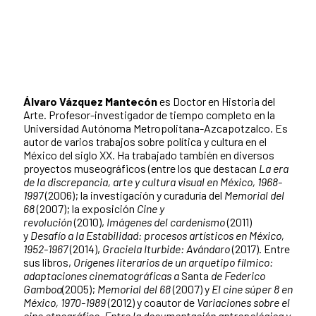
Álvaro Vázquez Mantecón
es
Doctor en Historia del
Arte. Profesor-investigador de tiempo completo en la
Universidad Autónoma Metropolitana-Azcapotzalco. Es
autor de varios trabajos sobre política y cultura en el
México del siglo XX. Ha trabajado también en diversos
proyectos museográficos (entre los que destacan
La era
de la discrepancia, arte y cultura visual en México, 1968-
1997
(2006); la investigación y curaduría del
Memorial del
68
(2007); la exposición
Cine y
revolución
(2010),
Imágenes del cardenismo
(2011)
y
Desafío a la Estabilidad: procesos artísticos en México,
1952-1967
(2014),
Graciela Iturbide: Avándaro
(2017). Entre
sus libros,
Orígenes literarios de un arquetipo fílmico:
adaptaciones cinematográficas a
Santa
de Federico
Gamboa
(2005);
Memorial del 68
(2007) y
El cine súper 8 en
México, 1970-1989
(2012) y coautor de
Variaciones sobre el
cine etnográfico. Entre la documentación antropológica y