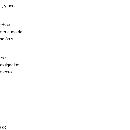
, y una
echos
mericana de
ación y
 de
vestigación
amiento
o de