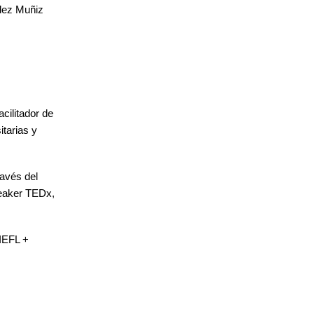
ndez Muñiz
cilitador de
itarias y
avés del
eaker TEDx,
IEFL +