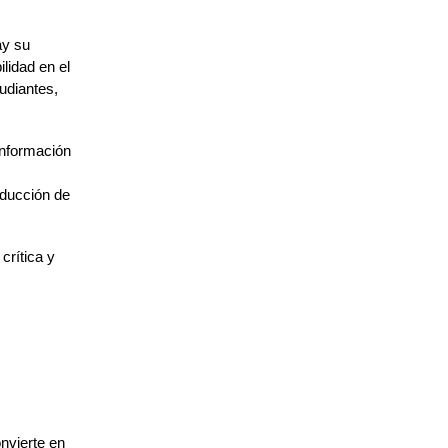
ay su
ilidad en el
udiantes,
información
roducción de
crítica y
onvierte en