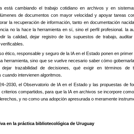
va, ya está cambiando el trabajo cotidiano en archivos y en sistem
volúmenes de documentos con mayor velocidad y apoyar tareas com
mejorar la recuperación de información, tanto en documentación nacid
ncia no la hace la herramienta en sí, sino el perfil profesional. la 
r la calidad, dejar registro de los supuestos de trabajo, auditar
verificables.
ético, responsable y seguro de la IA en el Estado ponen en primer pl
una herramienta, sino que se vuelve necesario saber cómo gobernarla 
dejar trazabilidad de decisiones, qué exigir en términos de t
 cuando intervienen algoritmos.
24–2030, el Observatorio de IA en el Estado y las propuestas de f
criterios compartidos, para que la IA en archivos se incorpore como
e derechos, y no como una adopción apresurada o meramente instrume
tiva en la práctica bibliotecológica de Uruguay