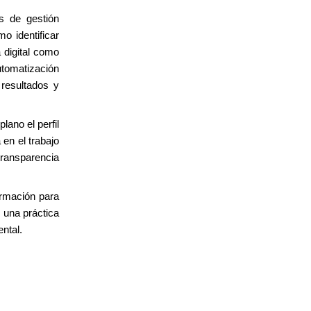
as de gestión
o identificar
a digital como
automatización
 resultados y
ano el perfil
en el trabajo
ransparencia
ormación para
 una práctica
ntal.