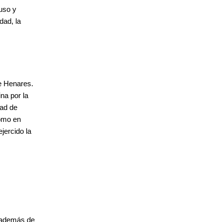
uso y
dad, la
de Henares.
na por la
tad de
como en
jercido la
 además de