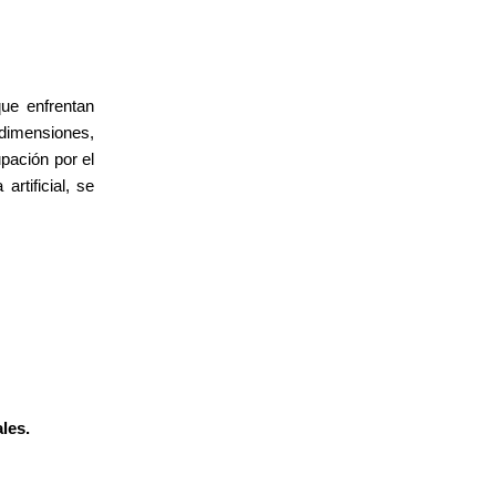
ue enfrentan
y dimensiones,
upación por el
rtificial, se
ales.