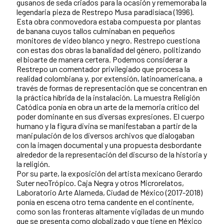
gusanos de seda criados para la ocasión y rememoraba la
legendaria pieza de Restrepo Musa paradisíaca (1996).
Esta obra conmovedora estaba compuesta por plantas
de banana cuyos tallos culminaban en pequeños
monitores de video blanco y negro. Restrepo cuestiona
con estas dos obras la banalidad del género, politizando
el bioarte de manera certera. Podemos considerar a
Restrepo un comentador privilegiado que procesa la
realidad colombiana y, por extensión, latinoamericana, a
través de formas de representación que se concentran en
la práctica híbrida de la instalación. La muestra Religión
Catódica ponía en obra un arte de la memoria crítico del
poder dominante en sus diversas expresiones. El cuerpo
humano y la figura divina se manifestaban a partir de la
manipulación de los diversos archivos que dialogaban
con la imagen documental y una propuesta desbordante
alrededor de la representación del discurso de la historia y
la religión.
Por su parte, la exposición del artista mexicano Gerardo
Suter neoTrópico. Caja Negra y otros Microrelatos,
Laboratorio Arte Alameda, Ciudad de México (2017-2018)
ponía en escena otro tema candente en el continente,
como son las fronteras altamente vigiladas de un mundo
que se presenta como globalizado y que tiene en México