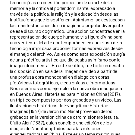
tecnológicas en cuestión procedían de un arte de la
memoria y la crítica al poder dominante, expresado a
través de la política, la religión y la educación desde las
instituciones que lo sostienen. Asimismo, se destacaban
las manifestaciones de un imaginario popular divergente
de ese discurso dogmático. Una acción concentrada en la
representación del cuerpo humano y la figura divina para
una vertiente del arte contemporáneo en que el uso de la
tecnología implicaba proponer formas expresivas desde
el manejo del archivo. Así es como esta exposición surgía
de una práctica artística que dialogaba asimismo con la
imagen documental. En este sentido, fue todo un desafío
la disposición en sala de la imagen de video a partir de
una profusa obra monocanal en diálogo con obras
pictóricas, fotográficas, electrónicas e informáticas.
Nos referimos como ejemplo a la nueva obra inaugurada
en Buenos Aires, Materiales para Misión en China (2017),
un tríptico compuesto por dos grabados y un video. Las
ilustraciones históricas de Evangelicae Historiae
Imagines (1537) de Jerónimo Nadal provenían de los
grabados en la versión china de otro misionero jesuita,
Giulio Aleni (1637), quien concibió una edición de los
dibujos de Nadal adaptados para las misiones
evangelizadoras en China. Este es un tema mayor, pues