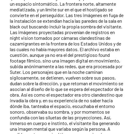
un espacio sintomático. La frontera norte, altamente
mediatizada, y un límite sur en el que el hostigado se
convierte en el perseguidor. Las tres imágenes en fuga de
la instalación se extendían hacia las paredes de la sala en
black out buscando incluir la propia sombra del visitante.
Las imágenes proyectadas provenían de registros en
night vision tomados por cámaras clandestinas de
cazamigrantes en la frontera de los Estados Unidos y de
las cuales no había mayores datos. El archivo estaba en
cuestión, aunque ya no era el del prestigioso found
footage fílmico, sino una imagen digital en movimiento,
subida anónimamente a las redes, que era procesada por
Suter. Los personajes que en la noche caminan
sigilosamente, se detienen, vuelven sobre sus pasos,
dudan sobre la dirección, y que retoman el movimiento se
asocian al diseño de lo que se espera del espectador de la
obra. Así es como el espectador era otro clandestino que
invadía la obra y, en su experiencia de no saber hacia
dónde iba, tanteaba el espacio, escuchaba el entorno
sonoro, observaba su sombra, y por momentos se
confundía con las siluetas de las proyecciones. Así,
inmerso en cuerpo e instinto, el visitante iba generando
una imagen mental que variaba según la persona. A