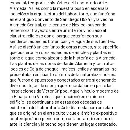
espacial, temporal e histórico del Laboratorio Arte
Alameda. Así es como la muestra puso en escena la
locación y la arquitectura del Laboratorio, que funciona
en el antiguo Convento de San Diego (1594), y la vecina
Alameda Central, en el centro de México, buscando
rememorar trayectos entre un interior vinculado al
claustro religioso con el parque exterior con sus
senderos, especies botánicas y el agua de sus fuentes.
Así se diseñó un conjunto de obras nuevas, site specific,
que pusieron en obra especies de árboles y plantas en
torno al agua como alegoría de la historia de la Alameda.
Las plantas de las obras de Jardín Alameda y los frutos
locales de Caja de choque –maíces, chiles y naranjas– se
presentaban en cuanto objetos de la naturaleza locales,
que fueron dispuestos y conectados entre sí generando
diversos flujos de energía que recordaban en parte las
instalaciones de Víctor Grippo. Aquel vínculo moderno de
la Pinacoteca Virreinal, que funcionó en el mismo
edificio, se continuaría en estas dos décadas de
existencia del Laboratorio Arte Alameda para un relato
que se originó en el arte culto y que el ámbito expositivo
contemporáneo piensa como un laboratorio en que el
arte, la ciencia y la tecnología tienen un lugar destacado.