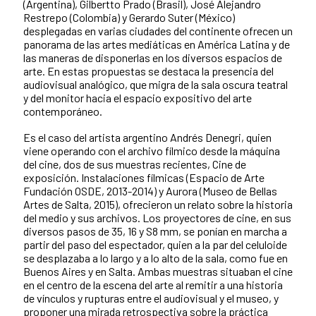
(Argentina), Gilbertto Prado (Brasil), José Alejandro
Restrepo (Colombia) y Gerardo Suter (México)
desplegadas en varias ciudades del continente ofrecen un
panorama de las artes mediáticas en América Latina y de
las maneras de disponerlas en los diversos espacios de
arte. En estas propuestas se destaca la presencia del
audiovisual analógico, que migra de la sala oscura teatral
y del monitor hacia el espacio expositivo del arte
contemporáneo.
Es el caso del artista argentino Andrés Denegri, quien
viene operando con el archivo fílmico desde la máquina
del cine, dos de sus muestras recientes, Cine de
exposición. Instalaciones fílmicas (Espacio de Arte
Fundación OSDE, 2013-2014) y Aurora (Museo de Bellas
Artes de Salta, 2015), ofrecieron un relato sobre la historia
del medio y sus archivos. Los proyectores de cine, en sus
diversos pasos de 35, 16 y S8 mm, se ponían en marcha a
partir del paso del espectador, quien a la par del celuloide
se desplazaba a lo largo y a lo alto de la sala, como fue en
Buenos Aires y en Salta. Ambas muestras situaban el cine
en el centro de la escena del arte al remitir a una historia
de vínculos y rupturas entre el audiovisual y el museo, y
proponer una mirada retrospectiva sobre la práctica