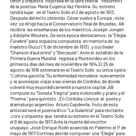
tenor y orquesta inspirada en la obra teatral “Resurrexit”
de la poetisa María Eugenia Vaz Ferreira. Su estreno
tendrá lugar en el Teatro Solís el 2 de agosto de 1913.
Después del éxito obtenido César vuelve a Europa , esta
vez se dirige hacia el Conservatorio Real de Bruselas. Allí
recibirá las enseñanzas de los maestros Joseph Jongen
y Adolphe Wouters. De esta época destacamos: la “Elegía
Fúnebre” para orquesta compuesta en memoria de su
maestro Giucci ( 5 de diciembre de 1913) y sus lieder
“Chanson d’automne” y “Berceuse”. Ante el estallido de la
Primera Guerra Mundial regresa a Montevideo en los
primeros días del mes de noviembre de 1914.El 25 de
agosto de 1916 estrenará en el Teatro Solís su única ópera
“L’ultima gavotta.”Su enfermedad recrudece nuevamente
y le aconsejan viajar a las sierras de Córdoba, de donde
volverá muy esporádicamente a nuestra capital .Allí
compone su “Sonata Trágica” para violoncello y piano y el
“Poema “ para quinteto .En Córdoba conoce al poeta y
dramaturgo argentino Arturo Capdevila, fruto de esta
amistad será el poema lírico “La Sulamita” para recitante
,coro y orquesta que tendrá su estreno en el Teatro Solís
el 9 de agosto de 1917.Ante la muerte del escritor
uruguayo José Enrique Rodó acaecida en Palermo el 1º de
mayo de 1917 Cortinas decide componer una “Elegía” para