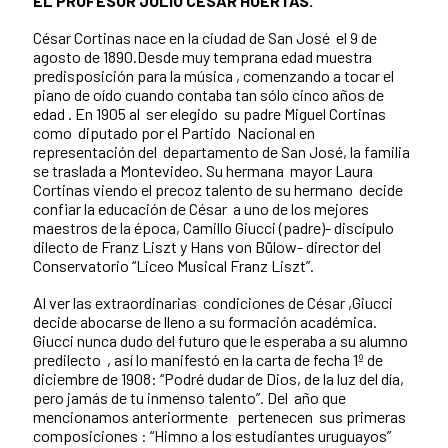
EL PROFESOR JULIO CÉSAR HUERTAS.
César Cortinas nace en la ciudad de San José el 9 de
agosto de 1890.Desde muy temprana edad muestra
predisposición para la música , comenzando a tocar el
piano de oído cuando contaba tan sólo cinco años de
edad . En 1905 al ser elegido su padre Miguel Cortinas
como diputado por el Partido Nacional en
representación del departamento de San José, la familia
se traslada a Montevideo. Su hermana mayor Laura
Cortinas viendo el precoz talento de su hermano decide
confiar la educación de César a uno de los mejores
maestros de la época, Camillo Giucci (padre)- discípulo
dilecto de Franz Liszt y Hans von Bülow- director del
Conservatorio “Liceo Musical Franz Liszt”.
Al ver las extraordinarias condiciones de César ,Giucci
decide abocarse de lleno a su formación académica.
Giucci nunca dudo del futuro que le esperaba a su alumno
predilecto , así lo manifestó en la carta de fecha 1º de
diciembre de 1908: “Podré dudar de Dios, de la luz del día,
pero jamás de tu inmenso talento”. Del año que
mencionamos anteriormente pertenecen sus primeras
composiciones : “Himno a los estudiantes uruguayos”