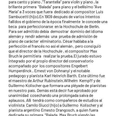
para canto y piano ,”Tarantella” para violín y piano , la
brillante primera “Balada” para piano y el bellísimo “Ave
María” a 3 voces que fuera dedicado al compositor Luis
Sambucetti (hijo).En 1909 después de varios intentos
fallidos el gobierno de la época finalmente le concede una
beca para perfeccionarse en la Hochschule de Berlín.
Para ser admitido debía demostrar dominio del idioma
alemán y rendir además una prueba de admisión de
piano de carácter eliminatorio. César hablaba a la
perfección el francés no así el alemán , pero consiguió
que el director de la Hochschule , el compositor Max
Bruch le permitiera realizar la prueba.El jurado estuvo
integrado por el propio director del conservatorio
acompañado por los compositores Engelbert
Humperdinck , Ernest von Dohnanyi y el notable
pedagogo y pianista Karl Heinrich Barth. Este último fue
el maestro de Arthur Rubinstein,Wilhelm Kempff y de
Guillermo Kolischer que formara una pléyade de pianistas
en nuestro país. Demás está decir fue aprobado por
unanimidad cosechando una prolongada salva de
aplausos. Allí tendrá como compañeros de estudios al
violinista Camilo Giucci (hijo) a Guillermo Kolischer y al
pianista argentino Ernesto Drangosch, a quien fuera
dedicada su primera “Balada. Max Bruch viendo las