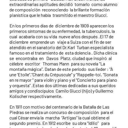
extraordinarias aptitudes decidió tomarlo como alumno
de composición reconociendo la brillante formación
pianística que le había trasmitido el maestro Giucci.
En los primeros días de diciembre de 1909 aparecen los
primeros síntomas de su enfermedad, la tuberculosis, la
cual acabaría con su vida nueve años después .El 17 de
diciembre emprende un viaje a Suiza con el fin de ser
atendido en el sanatorio del Dr.Karl Turban especialista
famoso en el tratamiento de esta dolencia . Dicha clínica
se encontraba en Davos Platz, ciudad que inspiró al
célebre escritor Thomas Mann para su novela “La
montaña mágica”. Datan de este período sus lieder : “À
une ‘Etoile”,”Chant du Crépuscule” y “Rappelle-toi, “Sonata
en re mayor “ para violín y piano y el “Concierto para piano
y orquesta” .Estas dos últimas dedicadas a sus queridos
amigos y condiscípulos Camilo Giucci (hijo) y Guillermo
Kolischer respectivamente.
En 1911 con motivo del centenario de la Batalla de Las
Piedras se realiza un concurso de composición para el
cual César envía la marcha “Artigas” la cual obtiene el
segundo premio. En 1912 escribe su obra “Idilio” para