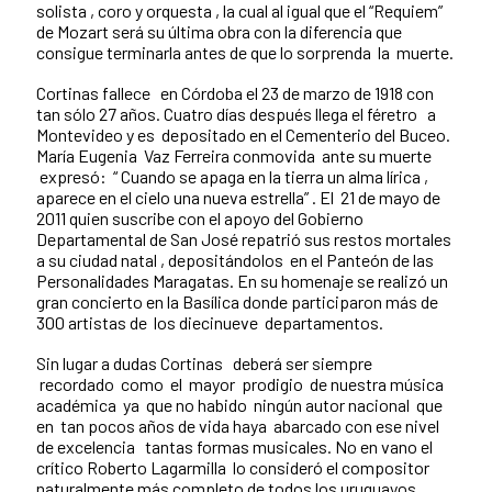
solista , coro y orquesta , la cual al igual que el “Requiem”
de Mozart será su última obra con la diferencia que
consigue terminarla antes de que lo sorprenda la muerte.
Cortinas fallece en Córdoba el 23 de marzo de 1918 con
tan sólo 27 años. Cuatro días después llega el féretro a
Montevideo y es depositado en el Cementerio del Buceo.
María Eugenia Vaz Ferreira conmovida ante su muerte
expresó: “ Cuando se apaga en la tierra un alma lírica ,
aparece en el cielo una nueva estrella” . El 21 de mayo de
2011 quien suscribe con el apoyo del Gobierno
Departamental de San José repatrió sus restos mortales
a su ciudad natal , depositándolos en el Panteón de las
Personalidades Maragatas. En su homenaje se realizó un
gran concierto en la Basílica donde participaron más de
300 artistas de los diecinueve departamentos.
Sin lugar a dudas Cortinas deberá ser siempre
recordado como el mayor prodigio de nuestra música
académica ya que no habido ningún autor nacional que
en tan pocos años de vida haya abarcado con ese nivel
de excelencia tantas formas musicales. No en vano el
crítico Roberto Lagarmilla lo consideró el compositor
naturalmente más completo de todos los uruguayos.