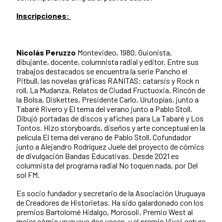
Inscripciones:
Nicolás Peruzzo
Montevideo, 1980. Guionista,
dibujante, docente, columnista radial y editor. Entre sus
trabajos destacados se encuentra la serie Pancho el
Pitbull, las novelas gráficas RANITAS: catarsis y Rock n
roll, La Mudanza, Relatos de Ciudad Fructuoxia, Rincón de
la Bolsa, Diskettes, Presidente Carlo, Urutopías, junto a
Tabaré Rivero y El tema del verano junto a Pablo Stoll.
Dibujó portadas de discos y afiches para La Tabaré y Los
Tontos. Hizo storyboards, diseños y arte conceptual en la
película El tema del verano de Pablo Stoll. Cofundador
junto a Alejandro Rodríguez Juele del proyecto de cómics
de divulgación Bandas Educativas. Desde 2021 es
columnista del programa radial No toquen nada, por Del
sol FM.
Es socio fundador y secretario de la Asociación Uruguaya
de Creadores de Historietas. Ha sido galardonado con los
premios Bartolomé Hidalgo, Morosoli, Premio West al
mejor cómic uruguayo dos veces, y el premio VivaLectura