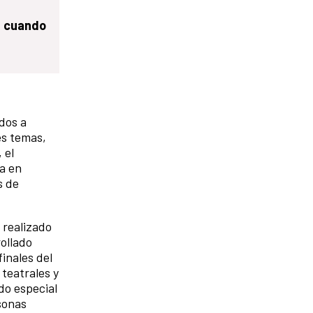
s cuando
dos a
es temas,
 el
da en
s de
 realizado
ollado
inales del
teatrales y
do especial
sonas