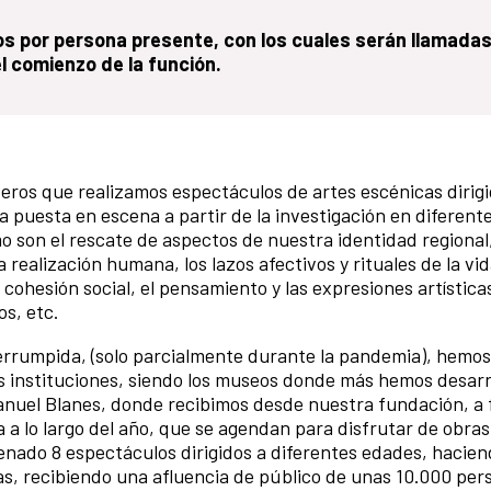
ros por persona presente, con los cuales serán llamada
l comienzo de la función.
teros que realizamos espectáculos de artes escénicas dirigi
a puesta en escena a partir de la investigación en diferent
 son el rescate de aspectos de nuestra identidad regional,
a realización humana, los lazos afectivos y rituales de la vi
hesión social, el pensamiento y las expresiones artística
os, etc.
nterrumpida, (solo parcialmente durante la pandemia), hemos
es instituciones, siendo los museos donde más hemos desarr
anuel Blanes, donde recibimos desde nuestra fundación, a f
a lo largo del año, que se agendan para disfrutar de obras 
renado 8 espectáculos dirigidos a diferentes edades, hacien
pas, recibiendo una afluencia de público de unas 10.000 per