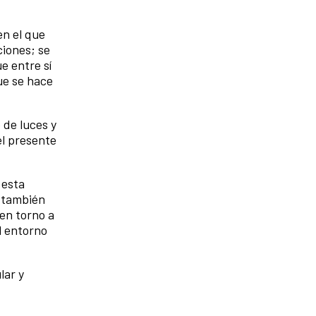
en el que
ciones; se
e entre sí
ue se hace
 de luces y
el presente
turaleza.
 esta
í también
 en torno a
l entorno
lar y