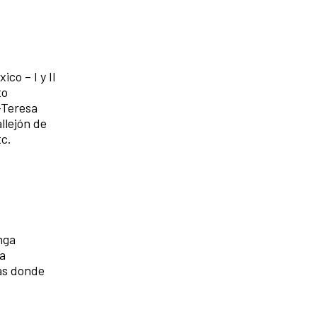
o – I y II
to
-Teresa
llejón de
c.
nga
la
tas donde