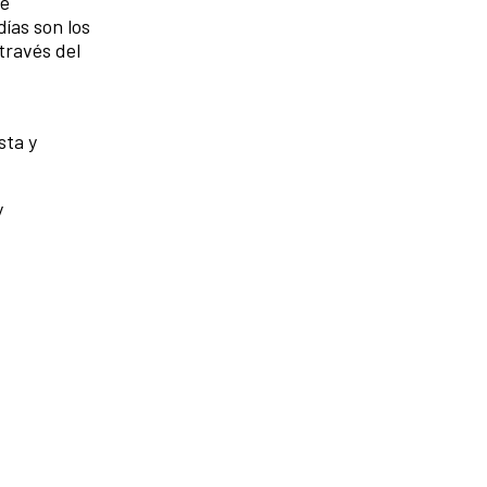
ue
ías son los
través del
sta y
y