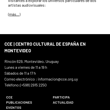
visitantes a explorar los universos particulares de dos
artistas audiovisuales:
(más…)
CCE | CENTRO CULTURAL DE ESPAÑA EN
MONTEVIDEO
Rincón 629, Montevideo, Uruguay
Lunes a viernes de 11 a 19 h
Sábados de 11 a 17 h
Correo electrónico : informacion@cce.org.uy
Teléfono:(+598) 2915 2250
CCE
PARTICIPA
PUBLICACIONES
ACTUALIDAD
EVENTOS