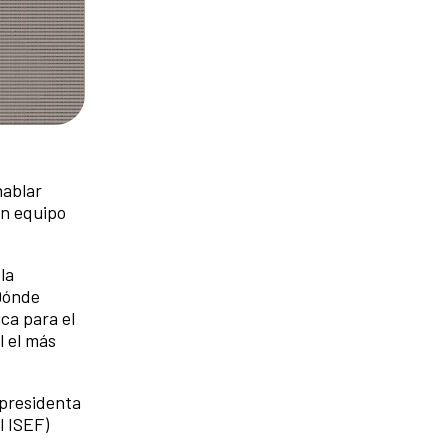
hablar
un equipo
la
Dónde
ca para el
l el más
presidenta
l ISEF)