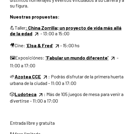
su figura.
Nuestras propuestas:
💪Taller
: China Zorrilla; un proyecto de vida más allá
de la edad
- 13:00 a 15:00
🎥Cine:
'
Elsa & Fred
'
- 15:00 hs
🖼️Exposiciónes:
'Fabular un mundo diferente'
-
11:00 a 17:00
🌱
Azotea CCE
: Podrás disfrutar de la primera huerta
urbana de la ciudad - 11:00 a 17:00
🎲
Ludoteca
:
Más de 105 juegos de mesa para venir a
divertirse - 11:00 a 17:00
Entrada libre y gratuita
*Aforo limitado