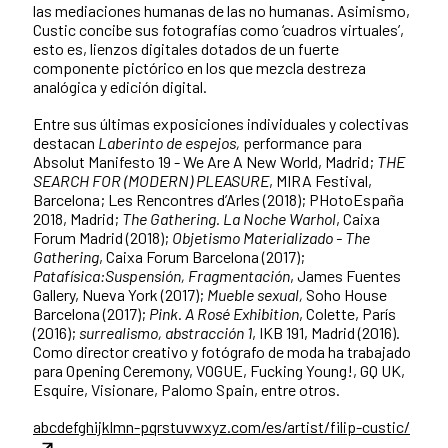
las mediaciones humanas de las no humanas. Asimismo,
Custic concibe sus fotografías como ‘cuadros virtuales’,
esto es, lienzos digitales dotados de un fuerte
componente pictórico en los que mezcla destreza
analógica y edición digital.
Entre sus últimas exposiciones individuales y colectivas
destacan
Laberinto de espejos,
performance para
Absolut Manifesto 19 - We Are A New World, Madrid;
THE
SEARCH FOR (MODERN) PLEASURE
, MIRA Festival,
Barcelona; Les Rencontres d’Arles (2018); PHotoEspaña
2018, Madrid;
The Gathering. La Noche Warhol
, Caixa
Forum Madrid (2018);
Objetismo Materializado - The
Gathering
, Caixa Forum Barcelona (2017);
Patafísica:Suspensión, Fragmentación
, James Fuentes
Gallery, Nueva York (2017);
Mueble sexual,
Soho House
Barcelona (2017);
Pink. A Rosé Exhibition
, Colette, París
(2016);
surrealismo, abstracción 1
, IKB 191, Madrid (2016).
Como director creativo y fotógrafo de moda ha trabajado
para Opening Ceremony, VOGUE, Fucking Young!, GQ UK,
Esquire, Visionare, Palomo Spain, entre otros.
abcdefghijklmn-pqrstuvwxyz.com/es/artist/filip-custic/