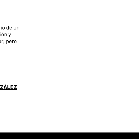
dio de un
ión y
r, pero
NZÁLEZ