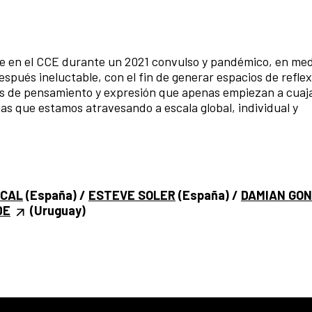
rge en el CCE durante un 2021 convulso y pandémico, en me
pués ineluctable, con el fin de generar espacios de reflex
tes de pensamiento y expresión que apenas empiezan a cuaja
ias que estamos atravesando a escala global, individual y
OCAL
(España) /
ESTEVE SOLER
(España) /
DAMIAN GO
DE
(Uruguay)