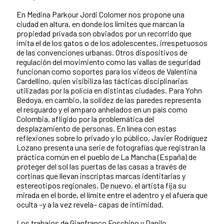
En Medina Parkour Jordi Colomer nos propone una
ciudad en altura, en donde los límites que marcan la
propiedad privada son obviados por un recorrido que
imita el de los gatos o de los adolescentes, irrespetuosos
de las convenciones urbanas. Otros dispositivos de
regulación del movimiento como las vallas de seguridad
funcionan como soportes para los videos de Valentina
Cardellino, quien visibiliza las tácticas disciplinarias
utilizadas por la policía en distintas ciudades. Para Yohn
Bedoya, en cambio, la solidez de las paredes representa
el resguardo y el amparo anhelados en un país como
Colombia, afligido por la problemática del
desplazamiento de personas. En línea con estas
reflexiones sobre lo privado y lo público, Javier Rodríguez
Lozano presenta una serie de fotografías que registran la
práctica común en el pueblo de La Mancha (España) de
proteger del sol las puertas de las casas a través de
cortinas que llevan inscriptas marcas identitarias y
estereotipos regionales. De nuevo, el artista fija su
mirada en el borde, el límite entre el adentro y el afuera que
oculta –y a la vez revela– capas de intimidad.
Los trabajos de Gianfranco Foschino y Danilo