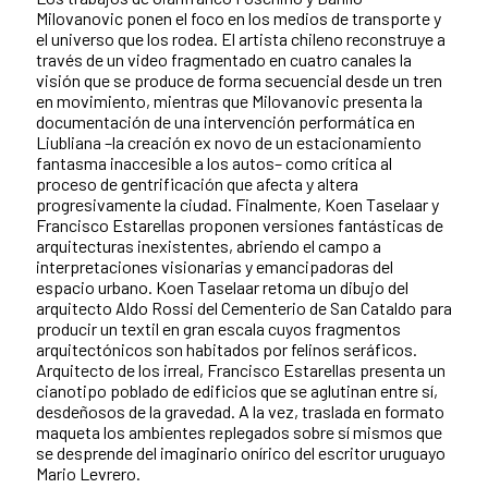
Milovanovic ponen el foco en los medios de transporte y
el universo que los rodea. El artista chileno reconstruye a
través de un video fragmentado en cuatro canales la
visión que se produce de forma secuencial desde un tren
en movimiento, mientras que Milovanovic presenta la
documentación de una intervención performática en
Liubliana –la creación ex novo de un estacionamiento
fantasma inaccesible a los autos– como crítica al
proceso de gentrificación que afecta y altera
progresivamente la ciudad. Finalmente, Koen Taselaar y
Francisco Estarellas proponen versiones fantásticas de
arquitecturas inexistentes, abriendo el campo a
interpretaciones visionarias y emancipadoras del
espacio urbano. Koen Taselaar retoma un dibujo del
arquitecto Aldo Rossi del Cementerio de San Cataldo para
producir un textil en gran escala cuyos fragmentos
arquitectónicos son habitados por felinos seráficos.
Arquitecto de los irreal, Francisco Estarellas presenta un
cianotipo poblado de edificios que se aglutinan entre sí,
desdeñosos de la gravedad. A la vez, traslada en formato
maqueta los ambientes replegados sobre sí mismos que
se desprende del imaginario onírico del escritor uruguayo
Mario Levrero.