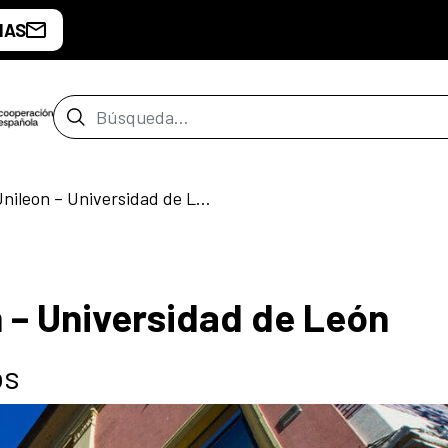
IAS
Barra de búsqueda
Becas TalentUnileon – Universidad de León
 – Universidad de León
os