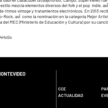
 estilo mezcla elementos diversos del folk y el pop
indie
, as
 de ritmos
vintage
y tratamientos electrónicos. En 2013 recibi
op-Rock, así́ como la nominación en la categoría Mejor Arti
ca del MEC (Ministerio de Educación y Cultura) por su canci
X4HoSo
 MONTEVIDEO
CCE
PA
ACTUALIDAD
EV