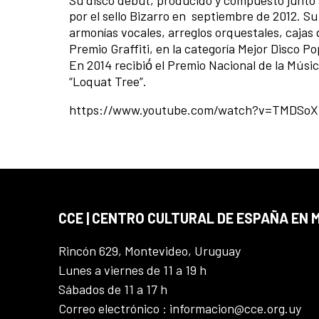
por el sello Bizarro en septiembre de 2012. Su
armonías vocales, arreglos orquestales, cajas
Premio Graffiti, en la categoría Mejor Disco P
En 2014 recibió́ el Premio Nacional de la Músi
“Loquat Tree”.
https://www.youtube.com/watch?v=TMDSo
CCE | CENTRO CULTURAL DE ESPAÑA EN
Rincón 629, Montevideo, Uruguay
Lunes a viernes de 11 a 19 h
Sábados de 11 a 17 h
Correo electrónico : informacion@cce.org.uy