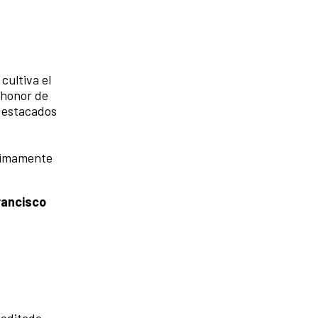
cultiva el
 honor de
 destacados
óximamente
rancisco
 editado