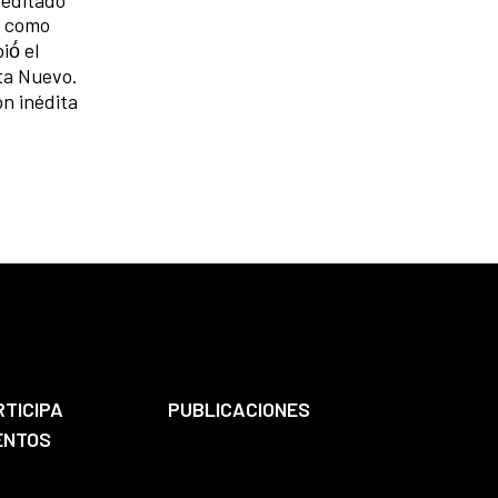
í́ como
ó́ el
sta Nuevo.
ón inédita
RTICIPA
PUBLICACIONES
ENTOS