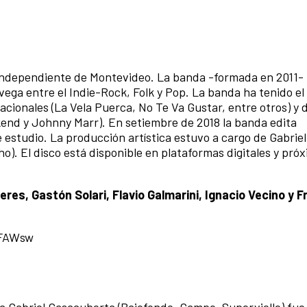
 independiente de Montevideo. La banda -formada en 2011- 
ega entre el Indie-Rock, Folk y Pop. La banda ha tenido el
cionales (La Vela Puerca, No Te Va Gustar, entre otros) y
kend y Johnny Marr). En setiembre de 2018 la banda edita
 estudio. La producción artística estuvo a cargo de Gabriel
). El disco está disponible en plataformas digitales y pr
res, Gastón Solari, Flavio Galmarini, Ignacio Vecino y F
ZFAWsw
a Gabriel Casacuberta (Bajofondo, Campo, Supervielle) fue