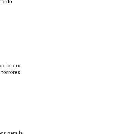
icardo
on las que
s horrores
,
os para la