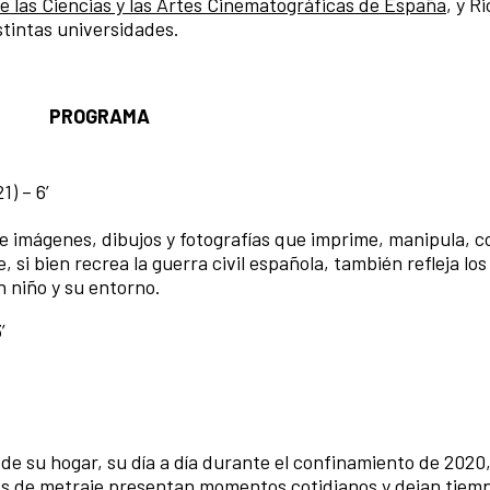
 las Ciencias y las Artes Cinematográficas de España
, y R
stintas universidades.
PROGRAMA
1) – 6’
 imágenes, dibujos y fotografías que imprime, manipula, c
, si bien recrea la guerra civil española, también refleja lo
n niño y su entorno.
’
r de su hogar, su día a día durante el confinamiento de 2020
s de metraje presentan momentos cotidianos y dejan tiemp