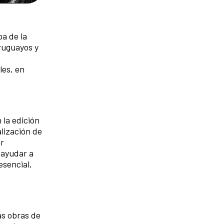
pa de la
ruguayos y
les, en
 la edición
lización de
ir
 ayudar a
esencial,
as obras de