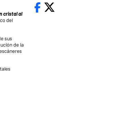
 cristal al
ico del
de sus
ución de la
s escáneres
tales