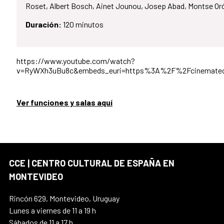
Roset, Albert Bosch, Ainet Jounou, Josep Abad, Montse Oró
Duración:
120 minutos
https://www.youtube.com/watch?
v=RyWXh3uBu8c&embeds_euri=https%3A%2F%2Fcinemateca
Ver funciones y salas aquí
CCE | CENTRO CULTURAL DE ESPAÑA EN
MONTEVIDEO
Rincón 629, Montevideo, Uruguay
Lunes a viernes de 11 a 19 h
Sábados de 11 a 17 h