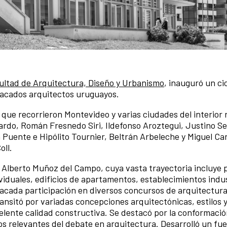
ltad de Arquitectura, Diseño y Urbanismo
, inauguró un ci
stacados arquitectos uruguayos.
que recorrieron Montevideo y varias ciudades del interior 
ardo, Román Fresnedo Siri, Ildefonso Aroztegui, Justino Se
 Puente e Hipólito Tournier, Beltrán Arbeleche y Miguel Can
oll.
o Alberto Muñoz del Campo, cuya vasta trayectoria incluye 
viduales, edificios de apartamentos, establecimientos indus
acada participación en diversos concursos de arquitectura
ransitó por variadas concepciones arquitectónicas, estilos y
elente calidad constructiva. Se destacó por la conformació
os relevantes del debate en arquitectura. Desarrolló un fue