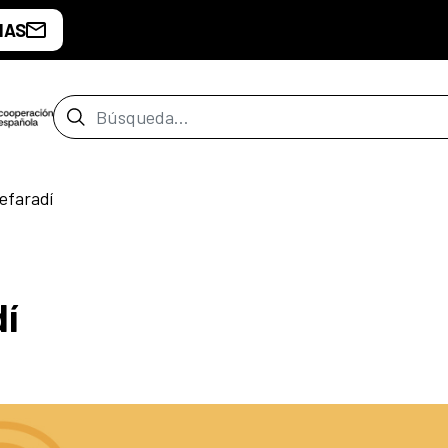
IAS
Barra de búsqueda
efaradí
í