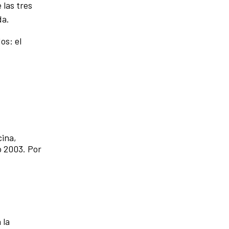
 las tres
da.
os: el
cina,
o 2003. Por
 la