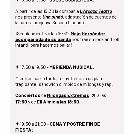
A partir de las 15:30 la compañía
L’Arcaza Teatro
nos presenta
Una pindó
, adaptación de cuentos de
la autora uruguaya Susana Olaondo.
¡Seguidamente, a las 16:30,
Majo Hernández
acompañada de su banda
nos trae su rock and roll
infantil para hacernos bailar!
✦
17:30 a 19:30 -
MERIENDA MUSICAL:
Mientras cae la tarde, te invitamos a un plan
trepidante: sándwich olímpico de milongas y rap.
Conciertos
de
Milongas Extremas
a las
17:30
y de
Eli Almic
a las 18:30.
✦
19:30 a 21:00 -
CENA Y POSTRE FIN DE
FIESTA: