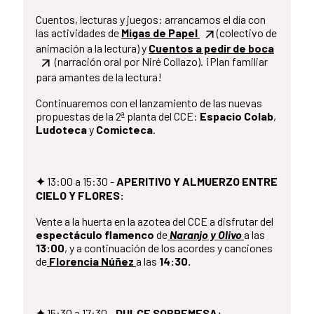
Cuentos, lecturas y juegos: arrancamos el día con
las actividades de
Migas de Papel
(colectivo de
animación a la lectura) y
Cuentos a pedir de boca
(narración oral por Niré Collazo). ¡Plan familiar
para amantes de la lectura!
Continuaremos con el lanzamiento de las nuevas
propuestas de la 2ª planta del CCE:
Espacio Colab
,
Ludoteca
y
Comicteca
.
✦
13:00 a 15:30 -
APERITIVO Y ALMUERZO ENTRE
CIELO Y FLORES:
Vente a la huerta en la azotea del CCE a disfrutar del
espectáculo flamenco
de
Naranjo y Olivo
a las
13:00
, y a continuación de los acordes y canciones
de
Florencia Núñez
a las
14:30.
✦
15:30 a 17:30 -
DULCE SOBREMESA: