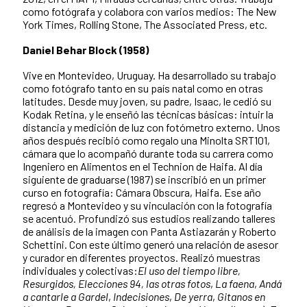
como fotógrafa y colabora con varios medios: The New
York Times, Rolling Stone, The Associated Press, etc.
Daniel Behar Block (1958)
Vive en Montevideo, Uruguay. Ha desarrollado su trabajo
como fotógrafo tanto en su país natal como en otras
latitudes. Desde muy joven, su padre, Isaac, le cedió su
Kodak Retina, y le enseñó las técnicas básicas: intuir la
distancia y medición de luz con fotómetro externo. Unos
años después recibió como regalo una Minolta SRT101,
cámara que lo acompañó durante toda su carrera como
Ingeniero en Alimentos en el Technion de Haifa. Al día
siguiente de graduarse (1987) se inscribió en un primer
curso en fotografía: Cámara Obscura, Haifa. Ese año
regresó a Montevideo y su vinculación con la fotografía
se acentuó. Profundizó sus estudios realizando talleres
de análisis de la imagen con Panta Astiazarán y Roberto
Schettini. Con este último generó una relación de asesor
y curador en diferentes proyectos. Realizó muestras
individuales y colectivas:
El uso del tiempo libre,
Resurgidos, Elecciones 94, las otras fotos
,
La faena
,
Andá
a cantarle a Gardel
,
Indecisiones
,
De yerra
,
Gitanos en