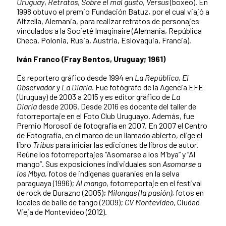
Uruguay
,
Retratos
,
Sobre el mal gusto
,
Versus
(boxeo). En
1998 obtuvo el premio Fundación Batuz, por el cual viajó a
Altzella, Alemania, para realizar retratos de personajes
vinculados a la Societé Imaginaire (Alemania, República
Checa, Polonia, Rusia, Austria, Eslovaquia, Francia).
Iván Franco (Fray Bentos, Uruguay; 1961)
Es reportero gráfico desde 1994 en
La República
,
El
Observador
y
La Diaria
. Fue fotógrafo de la Agencia EFE
(Uruguay) de 2003 a 2015 y es editor gráfico de
La
Diaria
desde 2006. Desde 2016 es docente del taller de
fotorreportaje en el Foto Club Uruguayo. Además, fue
Premio Morosoli de fotografía en 2007. En 2007 el Centro
de Fotografía, en el marco de un llamado abierto, elige el
libro
Tribus
para iniciar las ediciones de libros de autor.
Reúne los fotorreportajes “Asomarse a los M'bya” y “Al
mango”. Sus exposiciones individuales son
Asomarse a
los Mbya
, fotos de indígenas guaraníes en la selva
paraguaya (1996);
Al mango
, fotorreportaje en el festival
de rock de Durazno (2005);
Milongas (la pasión)
, fotos en
locales de baile de tango (2009);
CV Montevideo
, Ciudad
Vieja de Montevideo (2012).