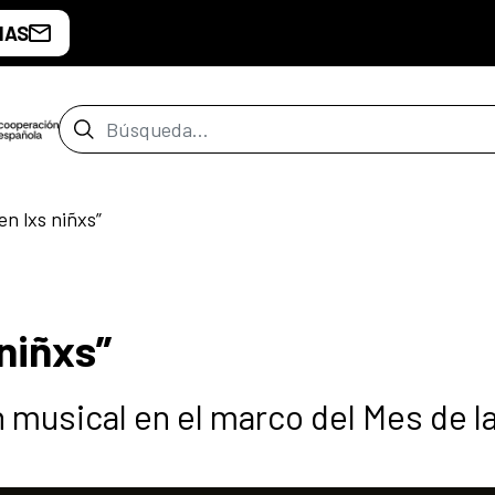
IAS
Barra de búsqueda
en lxs niñxs”
 niñxs”
n musical en el marco del Mes de l