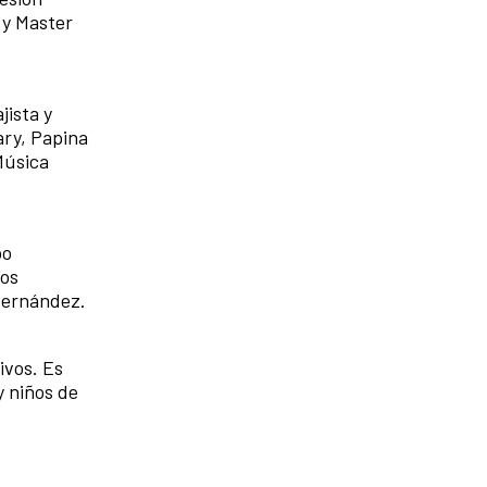
 y Master
jista y
ary, Papina
Música
po
los
 Hernández.
ivos. Es
y niños de