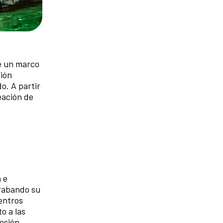
de un marco
ión
o. A partir
eación de
 e
grabando su
centros
o a las
esión