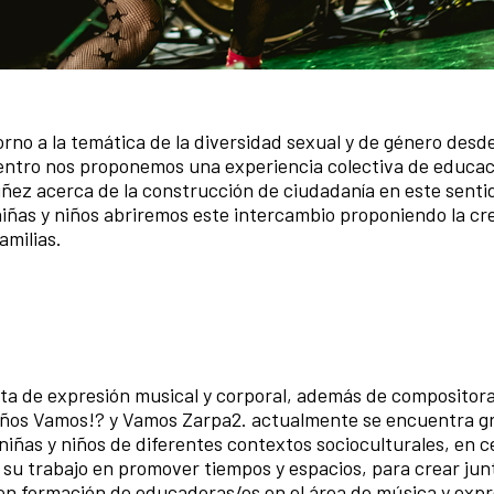
torno a la temática de la diversidad sexual y de género des
ntro nos proponemos una experiencia colectiva de educac
niñez acerca de la construcción de ciudadanía en este sentid
iñas y niños abriremos este intercambio proponiendo la cr
amilias.
sta de expresión musical y corporal, además de compositora
 niños Vamos!? y Vamos Zarpa2. actualmente se encuentra 
niñas y niños de diferentes contextos socioculturales, en 
 su trabajo en promover tiempos y espacios, para crear junt
 en formación de educadoras/es en el área de música y expr