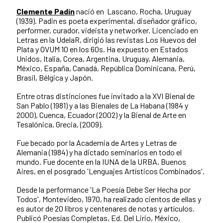
Clemente Padín
nació en Lascano, Rocha, Uruguay
(1939). Padin es poeta experimental, diseñador gráfico,
performer, curador, videista y networker. Licenciado en
Letras en la UdelaR, dirigió las revistas Los Huevos del
Plata y OVUM 10 en los 60s. Ha expuesto en Estados
Unidos, Italia, Corea, Argentina, Uruguay, Alemania,
México, España, Canadá, República Dominicana, Perú,
Brasil, Bélgica y Japón.
Entre otras distinciones fue invitado a la XVI Bienal de
San Pablo (1981) y a las Bienales de La Habana (1984 y
2000), Cuenca, Ecuador (2002) y la Bienal de Arte en
Tesalónica, Grecia, (2009).
Fue becado por la Academia de Artes y Letras de
Alemania (1984) y ha dictado seminarios en todo el
mundo. Fue docente en la IUNA de la URBA, Buenos
Aires, en el posgrado 'Lenguajes Artísticos Combinados'.
Desde la performance 'La Poesía Debe Ser Hecha por
Todos', Montevideo, 1970, ha realizado cientos de ellas y
es autor de 20 libros y centenares de notas y artículos.
Publicó Poesías Completas, Ed. Del Lirio, México,