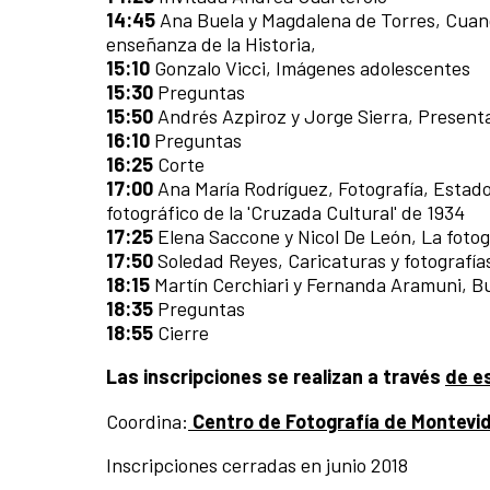
14:45
Ana Buela y Magdalena de Torres, Cuando
enseñanza de la Historia,
15:10
Gonzalo Vicci, Imágenes adolescentes
15:30
Preguntas
15:50
Andrés Azpiroz y Jorge Sierra, Presenta
16:10
Preguntas
16:25
Corte
17:00
Ana María Rodríguez, Fotografía, Estado 
fotográfico de la 'Cruzada Cultural' de 1934
17:25
Elena Saccone y Nicol De León, La fotogr
17:50
Soledad Reyes, Caricaturas y fotografía
18:15
Martín Cerchiari y Fernanda Aramuni, B
18:35
Preguntas
18:55
Cierre
Las inscripciones se realizan a través
de e
Coordina:
Centro de Fotografía de Montevi
Inscripciones cerradas en junio 2018