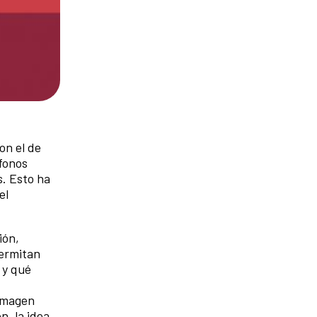
on el de
éfonos
s. Esto ha
el
ión,
permitan
 y qué
 imagen
n, la idea