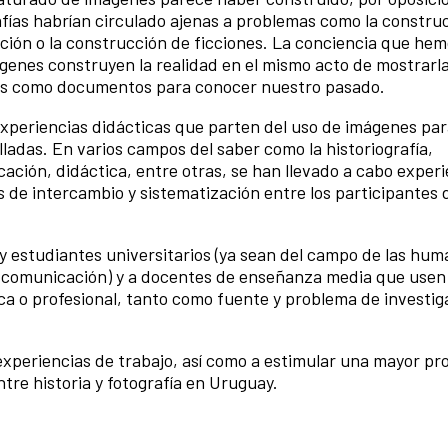
rafías habrían circulado ajenas a problemas como la constru
ación o la construcción de ficciones. La conciencia que he
ágenes construyen la realidad en el mismo acto de mostrarl
fías como documentos para conocer nuestro pasado.
experiencias didácticas que parten del uso de imágenes pa
lladas. En varios campos del saber como la historiografía,
icación, didáctica, entre otras, se han llevado a cabo exper
s de intercambio y sistematización entre los participantes 
 y estudiantes universitarios (ya sean del campo de las hu
 la comunicación) y a docentes de enseñanza media que usen 
ca o profesional, tanto como fuente y problema de investi
 experiencias de trabajo, así como a estimular una mayor p
tre historia y fotografía en Uruguay.