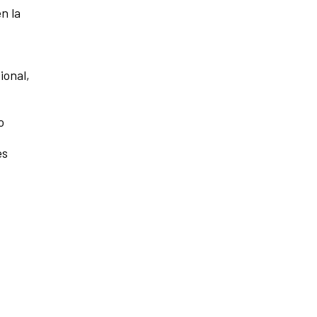
n la
ional,
o
es