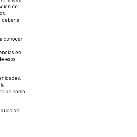
cción de
mos
a debería
ra conocer
iencias en
de esos
manidades,
la
gación como
roducción