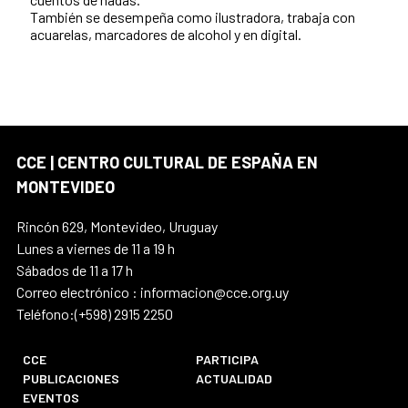
También se desempeña como ilustradora, trabaja con
acuarelas, marcadores de alcohol y en digital.
CCE | CENTRO CULTURAL DE ESPAÑA EN
MONTEVIDEO
Rincón 629, Montevideo, Uruguay
Lunes a viernes de 11 a 19 h
Sábados de 11 a 17 h
Correo electrónico : informacion@cce.org.uy
Teléfono:(+598) 2915 2250
CCE
PARTICIPA
PUBLICACIONES
ACTUALIDAD
EVENTOS