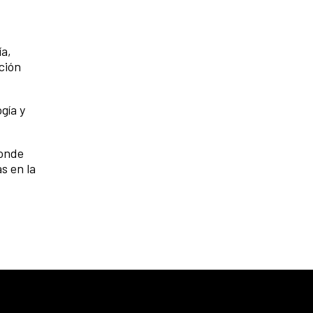
ía,
ción
gía y
donde
s en la