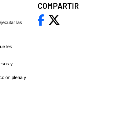
COMPARTIR
jecutar las
ue les
cesos y
cción plena y